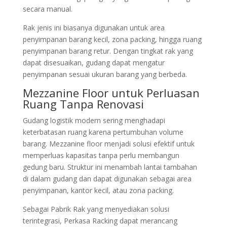
secara manual.
Rak jenis ini biasanya digunakan untuk area
penyimpanan barang kecil, zona packing, hingga ruang
penyimpanan barang retur. Dengan tingkat rak yang
dapat disesuaikan, gudang dapat mengatur
penyimpanan sesuai ukuran barang yang berbeda.
Mezzanine Floor untuk Perluasan
Ruang Tanpa Renovasi
Gudang logistik modern sering menghadapi
keterbatasan ruang karena pertumbuhan volume
barang. Mezzanine floor menjadi solusi efektif untuk
memperluas kapasitas tanpa perlu membangun
gedung baru. Struktur ini menambah lantai tambahan
di dalam gudang dan dapat digunakan sebagai area
penyimpanan, kantor kecil, atau zona packing.
Sebagai Pabrik Rak yang menyediakan solusi
terintegrasi, Perkasa Racking dapat merancang