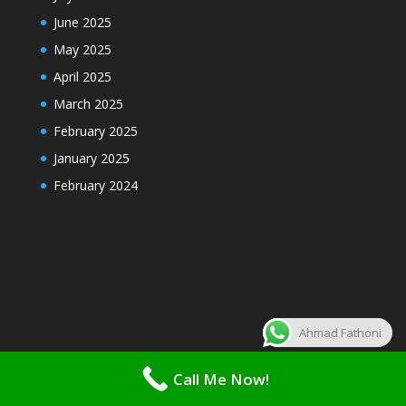
June 2025
May 2025
April 2025
March 2025
February 2025
January 2025
February 2024
Ahmad Fathoni
Call Me Now!