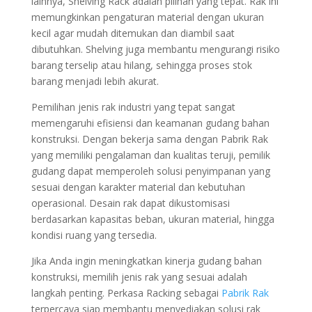
lainnya, Shelving Rack adalah pilihan yang tepat. Rak ini
memungkinkan pengaturan material dengan ukuran
kecil agar mudah ditemukan dan diambil saat
dibutuhkan. Shelving juga membantu mengurangi risiko
barang terselip atau hilang, sehingga proses stok
barang menjadi lebih akurat.
Pemilihan jenis rak industri yang tepat sangat
memengaruhi efisiensi dan keamanan gudang bahan
konstruksi. Dengan bekerja sama dengan Pabrik Rak
yang memiliki pengalaman dan kualitas teruji, pemilik
gudang dapat memperoleh solusi penyimpanan yang
sesuai dengan karakter material dan kebutuhan
operasional. Desain rak dapat dikustomisasi
berdasarkan kapasitas beban, ukuran material, hingga
kondisi ruang yang tersedia.
Jika Anda ingin meningkatkan kinerja gudang bahan
konstruksi, memilih jenis rak yang sesuai adalah
langkah penting. Perkasa Racking sebagai
Pabrik Rak
terpercaya siap membantu menyediakan solusi rak