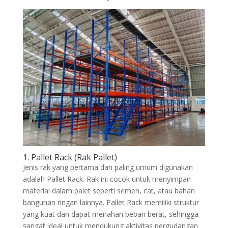
1. Pallet Rack (Rak Pallet)
Jenis rak yang pertama dan paling umum digunakan
adalah Pallet Rack. Rak ini cocok untuk menyimpan
material dalam palet seperti semen, cat, atau bahan
bangunan ringan lainnya. Pallet Rack memiliki struktur
yang kuat dan dapat menahan beban berat, sehingga
sangat ideal untuk mendukung aktivitas pergudangan