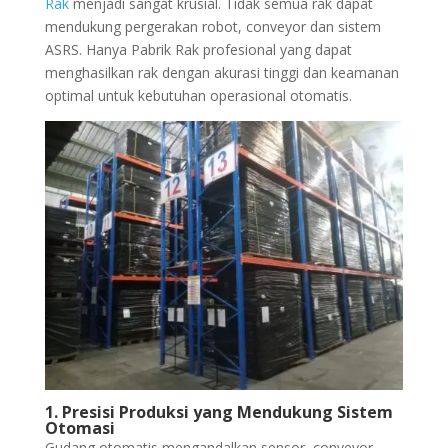
Rak
menjadi sangat krusial. Tidak semua rak dapat
mendukung pergerakan robot, conveyor dan sistem
ASRS. Hanya Pabrik Rak profesional yang dapat
menghasilkan rak dengan akurasi tinggi dan keamanan
optimal untuk kebutuhan operasional otomatis.
1. Presisi Produksi yang Mendukung Sistem
Otomasi
Gudang otomatis mengandalkan sensor, conveyor,