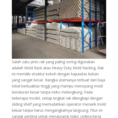
Salah satu jenis rak yang paling sering digunakan
adalah Mold Rack atau Heavy Duty Mold Racking. Rak
ini memiliki struktur kokoh dengan kapasitas beban
yang sangat besar. Rangka utamanya terbuat dari baja
tebal berkualitas tinggi yang mampu menopang mold
berukuran besar tanpa risiko melengkung. Pada
beberapa model, setiap tingkat rak dilengkapi dengan
sliding shelf yang memudahkan operator menarik mold
keluar tanpa harus mengangkatnya langsung. Fitur ini
sangat penting untuk mengurangi risiko cedera kerja