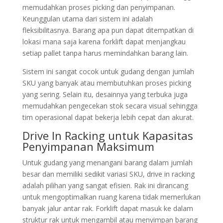
memudahkan proses picking dan penyimpanan.
Keunggulan utama dari sistem ini adalah
fleksibilitasnya. Barang apa pun dapat ditempatkan di
lokasi mana saja karena forklift dapat menjangkau
setiap pallet tanpa harus memindahkan barang lain.
Sistem ini sangat cocok untuk gudang dengan jumlah
SKU yang banyak atau membutuhkan proses picking
yang sering. Selain itu, desainnya yang terbuka juga
memudahkan pengecekan stok secara visual sehingga
tim operasional dapat bekerja lebih cepat dan akurat.
Drive In Racking untuk Kapasitas
Penyimpanan Maksimum
Untuk gudang yang menangani barang dalam jumlah
besar dan memiliki sedikit variasi SKU, drive in racking
adalah pilihan yang sangat efisien. Rak ini dirancang
untuk mengoptimalkan ruang karena tidak memerlukan
banyak jalur antar rak. Forklift dapat masuk ke dalam
struktur rak untuk mengambil atau menyimpan barang