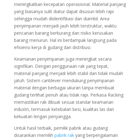
meningkatkan kecepatan operasional. Material panjang
yang biasanya sulit diatur dapat disusun lebih rapi
sehingga mudah diidentifikasi dan diambil. Area
penyimpanan menjadi jauh lebih terstruktur, waktu
pencarian barang berkurang dan risiko kerusakan
barang menurun. Hal ini berdampak langsung pada
efisiensi kerja di gudang dan distribusi.
Keamanan penyimpanan juga meningkat secara
signifikan. Dengan penggunaan rak yang tepat,
material panjang menjadi lebih stabil dan tidak mudah
jatuh. Sistem cantilever mendukung penyimpanan
material dengan berbagai ukuran tanpa membuat
gudang terlihat penuh atau tidak rapi. Perkasa Racking
memastikan rak dibuat sesuai standar keamanan
industri, termasuk ketebalan besi, kualitas las dan
kekuatan lengan penyangga.
Untuk hasil terbaik, pemilik pabrik atau gudang
disarankan memilih
pabrik rak
yang berpengalaman