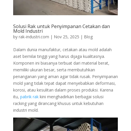
Solusi Rak untuk Penyimpanan Cetakan dan
Mold Industri
by
rak-industri.com
|
Nov 25, 2025
|
Blog
Dalam dunia manufaktur, cetakan atau mold adalah
aset bernilai tinggi yang harus dijaga kualitasnya.
Komponen ini biasanya terbuat dari material berat,
memiliki ukuran besar, serta membutuhkan
penanganan yang aman agar tidak rusak. Penyimpanan
mold yang tidak tepat dapat menyebabkan deformasi,
korosi, atau kesulitan dalam proses produksi. Karena
itu,
pabrik rak
kini menghadirkan berbagai solusi
racking yang dirancang khusus untuk kebutuhan
industri mold.