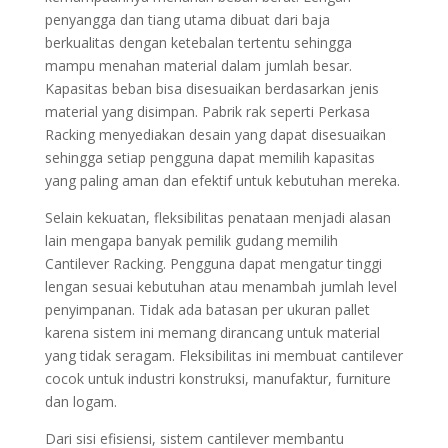
penyangga dan tiang utama dibuat dari baja
berkualitas dengan ketebalan tertentu sehingga
mampu menahan material dalam jumlah besar.
Kapasitas beban bisa disesuaikan berdasarkan jenis
material yang disimpan. Pabrik rak seperti Perkasa
Racking menyediakan desain yang dapat disesuaikan
sehingga setiap pengguna dapat memilih kapasitas
yang paling aman dan efektif untuk kebutuhan mereka.
Selain kekuatan, fleksibilitas penataan menjadi alasan
lain mengapa banyak pemilik gudang memilih
Cantilever Racking. Pengguna dapat mengatur tinggi
lengan sesuai kebutuhan atau menambah jumlah level
penyimpanan. Tidak ada batasan per ukuran pallet
karena sistem ini memang dirancang untuk material
yang tidak seragam. Fleksibilitas ini membuat cantilever
cocok untuk industri konstruksi, manufaktur, furniture
dan logam.
Dari sisi efisiensi, sistem cantilever membantu