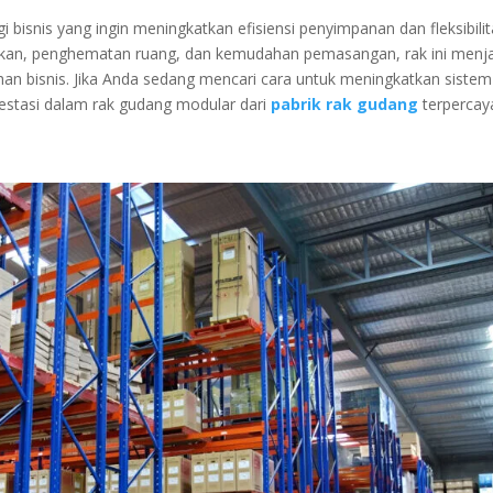
 bisnis yang ingin meningkatkan efisiensi penyimpanan dan fleksibili
aikan, penghematan ruang, dan kemudahan pemasangan, rak ini menj
an bisnis. Jika Anda sedang mencari cara untuk meningkatkan sistem
estasi dalam rak gudang modular dari
pabrik rak gudang
terpercay