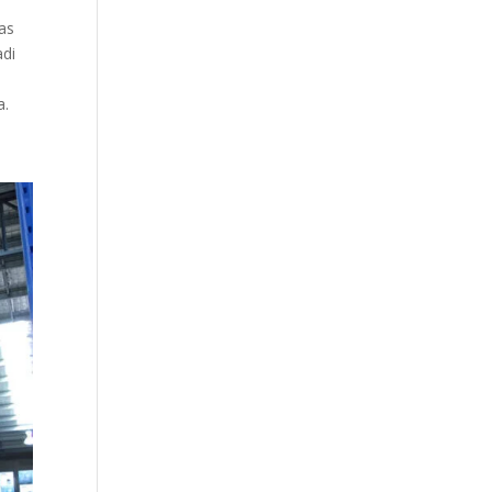
tas
adi
a.