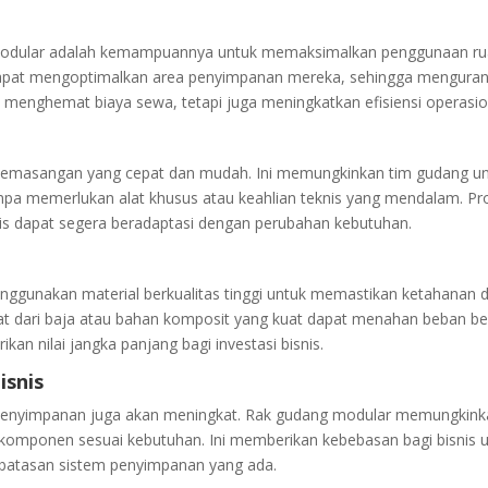
 modular adalah kemampuannya untuk memaksimalkan penggunaan ru
 dapat mengoptimalkan area penyimpanan mereka, sehingga menguran
 menghemat biaya sewa, tetapi juga meningkatkan efisiensi operasio
 pemasangan yang cepat dan mudah. Ini memungkinkan tim gudang u
pa memerlukan alat khusus atau keahlian teknis yang mendalam. Pr
is dapat segera beradaptasi dengan perubahan kebutuhan.
enggunakan material berkualitas tinggi untuk memastikan ketahanan 
at dari baja atau bahan komposit yang kuat dapat menahan beban be
an nilai jangka panjang bagi investasi bisnis.
snis
 penyimpanan juga akan meningkat. Rak gudang modular memungkin
mponen sesuai kebutuhan. Ini memberikan kebebasan bagi bisnis 
rbatasan sistem penyimpanan yang ada.