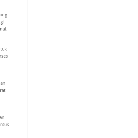
ang.
gi
nal.
ntuk
oses
dan
rat
kan
untuk