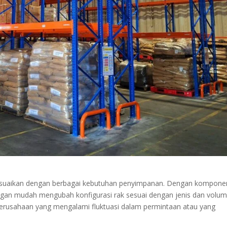
sesuaikan dengan berbagai kebutuhan penyimpanan. Dengan kompone
engan mudah mengubah konfigurasi rak sesuai dengan jenis dan volu
 perusahaan yang mengalami fluktuasi dalam permintaan atau yang